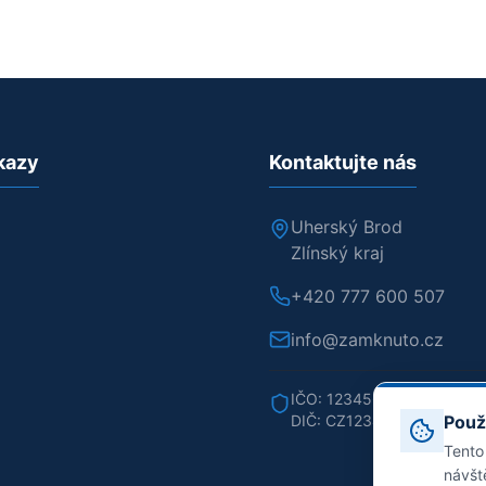
kazy
Kontaktujte nás
Uherský Brod
Zlínský kraj
+420 777 600 507
info@zamknuto.cz
IČO: 12345678
DIČ: CZ12345678
Použ
Tento
návšt