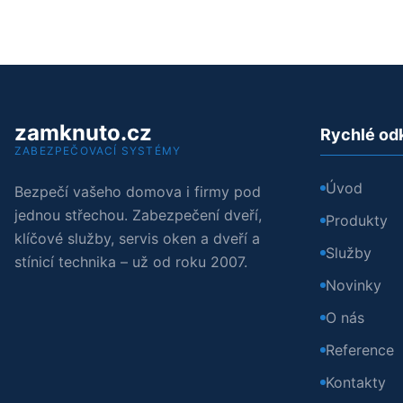
zamknuto.cz
Rychlé od
ZABEZPEČOVACÍ SYSTÉMY
Úvod
Bezpečí vašeho domova i firmy pod
jednou střechou. Zabezpečení dveří,
Produkty
klíčové služby, servis oken a dveří a
Služby
stínicí technika – už od roku 2007.
Novinky
O nás
Reference
Kontakty