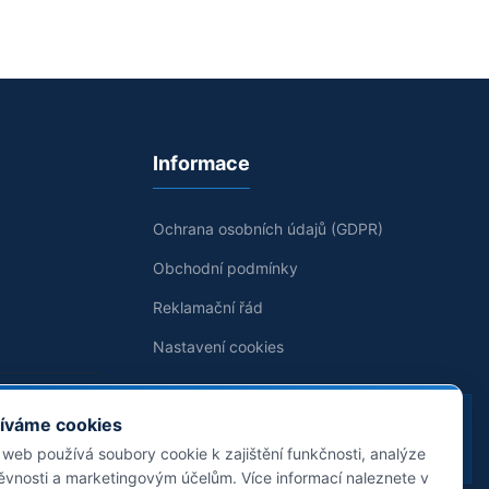
Informace
Ochrana osobních údajů (GDPR)
Obchodní podmínky
Reklamační řád
Nastavení cookies
Jsme držiteli koncese pro poskytování
íváme cookies
technických služeb k ochraně majetku a
 web používá soubory cookie k zajištění funkčnosti, analýze
osob.
ěvnosti a marketingovým účelům. Více informací naleznete v