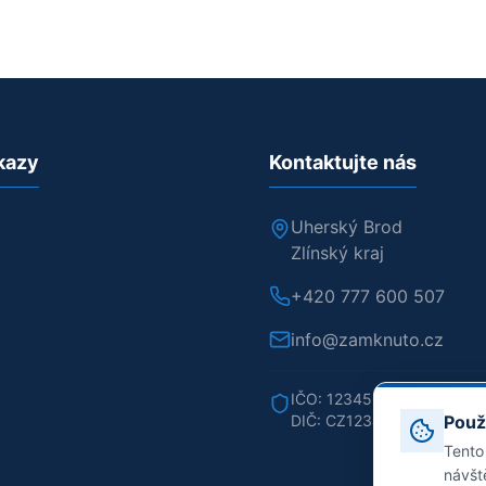
kazy
Kontaktujte nás
Uherský Brod
Zlínský kraj
+420 777 600 507
info@zamknuto.cz
IČO: 12345678
DIČ: CZ12345678
Použ
Tento
návšt