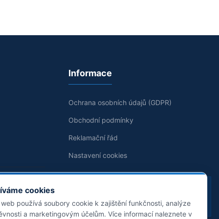
Informace
Ochrana osobních údajů (GDPR)
Obchodní podmínky
Reklamační řád
Nastavení cookies
Jsme držiteli koncese pro poskytování
íváme cookies
technických služeb k ochraně majetku a
 web používá soubory cookie k zajištění funkčnosti, analýze
osob.
ěvnosti a marketingovým účelům. Více informací naleznete v