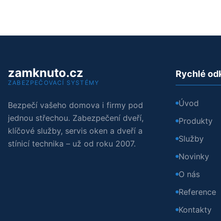
zamknuto.cz
Rychlé od
ZABEZPEČOVACÍ SYSTÉMY
Úvod
Bezpečí vašeho domova i firmy pod
jednou střechou. Zabezpečení dveří,
Produkty
klíčové služby, servis oken a dveří a
Služby
stínicí technika – už od roku 2007.
Novinky
O nás
Reference
Kontakty